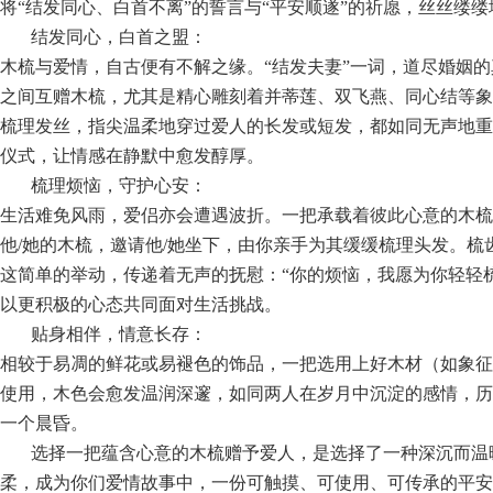
将“结发同心、白首不离”的誓言与“平安顺遂”的祈愿，丝丝缕
结发同心，白首之盟：
木梳与爱情，自古便有不解之缘。“结发夫妻”一词，道尽婚姻
之间互赠木梳，尤其是精心雕刻着并蒂莲、双飞燕、同心结等
梳理发丝，指尖温柔地穿过爱人的长发或短发，都如同无声地重
仪式，让情感在静默中愈发醇厚。
梳理烦恼，守护心安：
生活难免风雨，爱侣亦会遭遇波折。一把承载着彼此心意的木梳
他/她的木梳，邀请他/她坐下，由你亲手为其缓缓梳理头发。
这简单的举动，传递着无声的抚慰：“你的烦恼，我愿为你轻轻
以更积极的心态共同面对生活挑战。
贴身相伴，情意长存：
相较于易凋的鲜花或易褪色的饰品，一把选用上好木材（如象
使用，木色会愈发温润深邃，如同两人在岁月中沉淀的感情，
一个晨昏。
选择一把蕴含心意的木梳赠予爱人，是选择了一种深沉而温
柔，成为你们爱情故事中，一份可触摸、可使用、可传承的平安